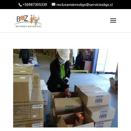
+56987305339
reclutamientobyz@serviciosbyz.cl