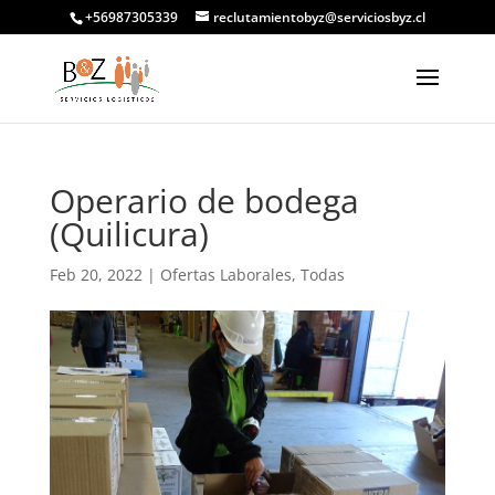
+56987305339
reclutamientobyz@serviciosbyz.cl
Operario de bodega
(Quilicura)
Feb 20, 2022
|
Ofertas Laborales
,
Todas